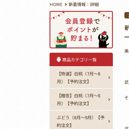
HOME
新着情報：詳細
美
商品カテゴリ一覧
【特選】白桃（7月～8
月）【予約注文】
武
【贈答】白桃（7月～8
そ
月）【予約注文】
ぶどう（8月～9月）【予
約注文】
武