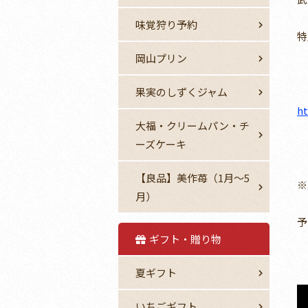
味覚狩り予約
特
岡山プリン
果実のしずくジャム
ht
大福・クリームパン・チ
ーズケーキ
【良品】美作苺（1月～5
※
月）
予
ギフト・贈り物
夏ギフト
いちごギフト