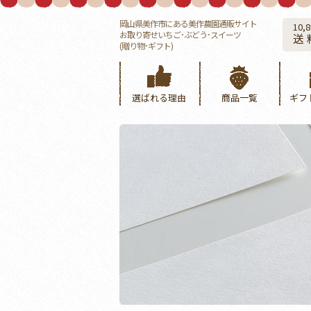
岡山県美作市にある美作農園通販サイト
10,
お取り寄せいちご･ぶどう･スイーツ
送
(贈り物･ギフト)
選ばれる理由
商品一覧
ギフ